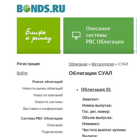
Регистрация
Облигации
»
Металлургия
» СУАЛ
Облигации СУАЛ
Войти
Рынок облигаций
Новости рынка облигаций
Облигация 01
Новости компаний
Эмитент:
Новости системы
Номер выпуска:
Выставки и конференции
Гос. рег. номер:
Объем выпуска:
Система РВС Облигации
Номинал:
Описание
Частота выплат купона:
Подключение
Валюта: