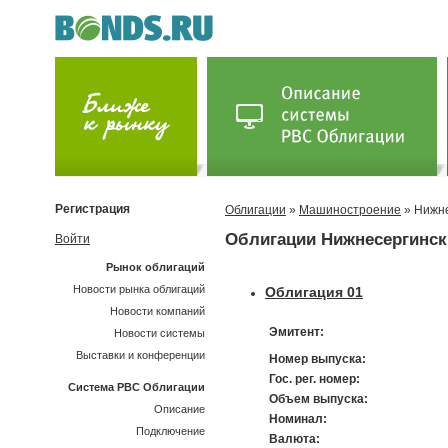
Регистрация
Облигации
»
Машиностроение
» Нижне
Облигации Нижнесергински
Войти
Рынок облигаций
Новости рынка облигаций
Облигация 01
Новости компаний
Эмитент:
Новости системы
Выставки и конференции
Номер выпуска:
Гос. рег. номер:
Система РВС Облигации
Объем выпуска:
Описание
Номинал:
Подключение
Валюта: