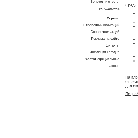
Вопросы и ответы
Среди 
Техподдержка
Сервис
Справочник облигаций
Справочник акций
Реклама на сайте
Контакты
Инфляция сегодня
Росстат официальные
данные
На пло
о поку
долгов
Подроб