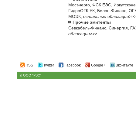
Мосэнерго
,
ФСК ЕЭС
,
Иркутскэне
ГидроОГК УК
,
Белон-Финанс
,
ОГК
МОЭК
,
остальные облигации>>
Прочие эмитенты
Севкабель-Финанс
,
Синергия
,
ГА
облигации>>>
RSS
Twitter
Facebook
Google+
Вконтакте
© ООО "РВС"