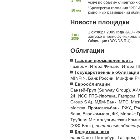
17 янв
услуг по объему клиентских 
"Брокерская компания "РЕГИ
16 янв
рыночных размещений облиг
Новости площадки
1 октября 2009 года ЗАО «Р
1 окт
запуске в полнофункционал
2009
Облигации (BONDS.RU)
Облигации
Газовая промышленность
Газпром
,
Итера Финанс
,
Итера Н
Государственные облигации
MINFIN
,
Банк России
,
Минфин Р
Еврооблигации
Санвэй-Груп (Sunway Group)
,
АИ
24
,
ИСО ГПБ-Ипотека
,
Газпром
,
Group S A)
,
МДМ-Банк
,
МТС
,
Меж
Москва
,
Промсвязьбанк
,
РЖД
,
Ро
Банк
,
Еврокоммерц ФК
,
Миракс Г
Трубная Металлургическая Комп
(ХКФ Банк)
,
остальные облигац
Кредитная нота
Банк Санкт-Петербург
,
Газпром
,
Г