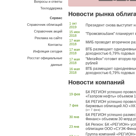
Вопросы и ответы
Техподдержка
Новости рынка облиг
Сервис
1 окт
Справочник облигаций
Президент снова выступит на
2019
Справочник акций
15 июн
"Промсвязьбанк" планирует 
2018
Реклама на сайте
17 мая
МИБ проводит вторичное ра
2018
Контакты
ВТБ размещает однодневные 
17 мая
Инфляция сегодня
2018
доходностью 6,79% годовых
Росстат официальные
"МегаФон" готовит вторую п
17 мая
2018
рублей
данные
ВТБ размещает однодневные 
16 мая
2018
доходностью 6,79% годовых
Новости компаний
БК РЕГИОН успешно провела
19 фев
«Газпром нефть» объемом 1
БК РЕГИОН успешно провела
7 фев
биржевых облигаций АО «Х
(от 7 фев)
БК РЕГИОН успешно размес
30 янв
Финанс» объемом 30 млрд р
БК Регион: БК «РЕГИОН» усп
23 янв
облигации ООО «СУЭК-Фина
Группа компаний «РЕГИОН» 