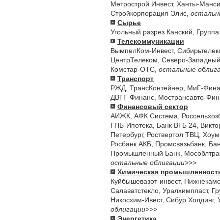
Метрострой Инвест
,
Ханты-Манси
Стройкорпорация Элис
,
остальн
Сырье
Угольный разрез Канский
,
Группа
Телекоммуникации
ВымпелКом-Инвест
,
Сибирьтелек
ЦентрТелеком
,
Северо-Западный
Комстар-ОТС
,
остальные облиг
Транспорт
РЖД
,
ТрансКонтейнер
,
МиГ-Фина
ДВТГ-Финанс
,
Мострансавто-Фин
Финансовый сектор
АИЖК
,
АФК Система
,
Россельхоз
ГПБ-Ипотека
,
Банк ВТБ 24
,
Викто
Петербург
,
Роствертол ТВЦ
,
Хоум
Росбанк АКБ
,
Промсвязьбанк
,
Бан
Промышленный Банк
,
Мособлтра
остальные облигации>>>
Химическая промышленност
Куйбышевазот-инвест
,
Нижнекам
Салаватстекло
,
Уралхимпласт
,
Гр
Никосхим-Ивест
,
Сибур Холдинг
,
облигации>>>
Энергетика