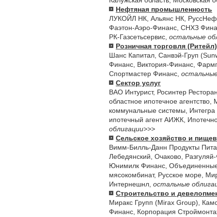
Калужская область
,
Московская о
Нефтяная промышленность
ЛУКОЙЛ НК
,
Альянс НК
,
РуссНеф
Фаэтон-Аэро-Финанс
,
СНХЗ Фина
РК-Газсетьсервис
,
остальные об
Розничная торговля (Ритейл)
Шанс Капитал
,
Санвэй-Груп (Sun
Финанс
,
Виктория-Финанс
,
Фармг
Спортмастер Финанс
,
остальные
Сектор услуг
ВАО Интурист
,
Росинтер Рестора
областное ипотечное агентство
,
коммунальные системы
,
Интегра
ипотечный агент АИЖК
,
Ипотечно
облигации>>>
Сельское хозяйство и пище
Вимм-Билль-Данн Продукты Пит
Лебедянский
,
Очаково
,
Разгуляй
Юнимилк Финанс
,
Объединенные
мясокомбинат
,
Русское море
,
Мир
Интернешнл
,
остальные облига
Строительство и девелопме
Миракс Групп (Mirax Group)
,
Камс
Финанс
,
Корпорация Строймонт