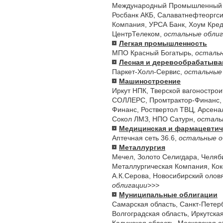
Международный Промышленный 
Росбанк АКБ
,
Салаватнефтеоргси
Компания
,
УРСА Банк
,
Хоум Кред
ЦентрТелеком
,
остальные обли
Легкая промышленность
МПО Красный Богатырь
,
остальн
Лесная и деревообрабатыв
Паркет-Холл-Сервис
,
остальные
Машиностроение
Иркут НПК
,
Тверской вагоностро
СОЛЛЕРС
,
Промтрактор-Финанс
Финанс
,
Роствертол ТВЦ
,
Арсена
Сокол ЛМЗ
,
НПО Сатурн
,
осталь
Медицинская и фармацевти
Аптечная сеть 36.6
,
остальные о
Металлургия
Мечел
,
Золото Селигдара
,
Челяб
Металлургическая Компания
,
Кок
А.К.Серова
,
Новосибирский олов
облигации>>>
Муниципальные облигации
Самарская область
,
Санкт-Петер
Волгоградская область
,
Иркутска