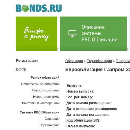
Регистрация
Облигации
»
Еврооблигации
»
Газпром
Еврооблигация Газпром 2
Войти
Рынок облигаций
Новости рынка облигаций
Эмитент:
Новости компаний
Номер выпуска:
Новости системы
Гос. рег. номер:
Дата начала размещения:
Выставки и конференции
Дата окончания размещения:
Система РВС Облигации
Дата начала погашения:
Описание
Код облигации ISIN:
Подключение
Объем выпуска: