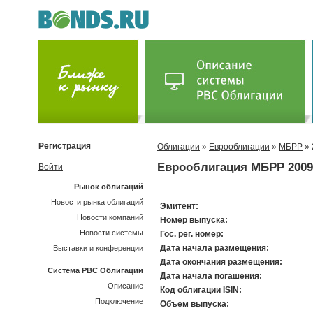
Регистрация
Облигации
»
Еврооблигации
»
МБРР
» 
Еврооблигация МБРР 2009
Войти
Рынок облигаций
Новости рынка облигаций
Эмитент:
Новости компаний
Номер выпуска:
Новости системы
Гос. рег. номер:
Дата начала размещения:
Выставки и конференции
Дата окончания размещения:
Система РВС Облигации
Дата начала погашения:
Описание
Код облигации ISIN:
Подключение
Объем выпуска: