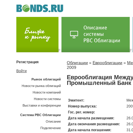
Регистрация
Облигации
»
Еврооблигации
»
Ме
2009
Войти
Еврооблигация Межд
Рынок облигаций
Промышленный Банк 
Новости рынка облигаций
Новости компаний
Новости системы
Эмитент:
Меж
Выставки и конференции
Номер выпуска:
200
Гос. рег. номер:
Система РВС Облигации
Дата начала размещения:
26.
Описание
Дата окончания размещения:
26.
Подключение
Дата начала погашения:
31.