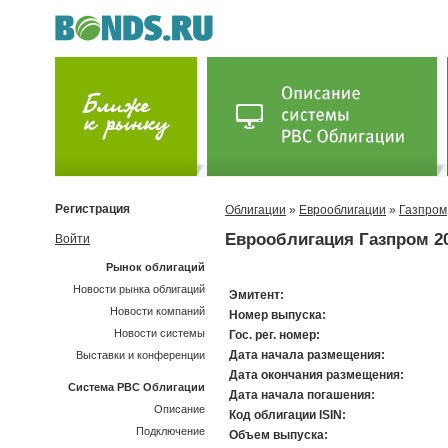
Регистрация
Облигации
»
Еврооблигации
»
Газпром
Еврооблигация Газпром 2
Войти
Рынок облигаций
Новости рынка облигаций
Эмитент:
Новости компаний
Номер выпуска:
Новости системы
Гос. рег. номер:
Дата начала размещения:
Выставки и конференции
Дата окончания размещения:
Система РВС Облигации
Дата начала погашения:
Описание
Код облигации ISIN:
Подключение
Объем выпуска: