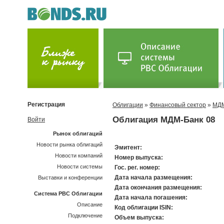
Регистрация
Облигации
»
Финансовый сектор
»
МДМ
Облигация МДМ-Банк 08
Войти
Рынок облигаций
Новости рынка облигаций
Эмитент:
Новости компаний
Номер выпуска:
Новости системы
Гос. рег. номер:
Дата начала размещения:
Выставки и конференции
Дата окончания размещения:
Система РВС Облигации
Дата начала погашения:
Описание
Код облигации ISIN:
Подключение
Объем выпуска: