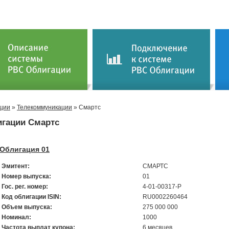
ции
»
Телекоммуникации
» Смартс
гации Смартс
Облигация 01
Эмитент:
СМАРТС
Номер выпуска:
01
Гос. рег. номер:
4-01-00317-Р
Код облигации ISIN:
RU0002260464
Объем выпуска:
275 000 000
Номинал:
1000
Частота выплат купона:
6 месяцев