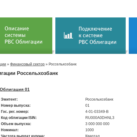
ции
»
Финансовый сектор
» Россельхозбанк
гации Россельхозбанк
Облигация 01
Эмитент:
Россельхозбанк
Номер выпуска:
01
Гос. рег. номер:
4-01-03349-B
Код облигации ISIN:
RU000A0DHNL3
Объем выпуска:
3 000 000 000
Номинал:
1000
Частота выплат купона:
Квартал