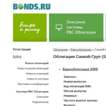
Регистрация
Облигации
»
Еврооблигации
» Санвэй-
Облигации Санвэй-Груп (S
Войти
Рынок облигаций
Новости рынка облигаций
Еврооблигация 2009
Новости компаний
Эмитент:
Новости системы
Номер выпуска:
Выставки и конференции
Код облигации ISIN:
Объем выпуска:
Система РВС Облигации
Номинал:
Описание
Частота выплат купона:
Подключение
Валюта: