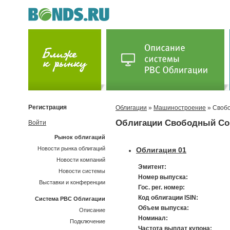
Регистрация
Облигации
»
Машиностроение
» Своб
Облигации Свободный С
Войти
Рынок облигаций
Новости рынка облигаций
Облигация 01
Новости компаний
Эмитент:
Новости системы
Номер выпуска:
Выставки и конференции
Гос. рег. номер:
Код облигации ISIN:
Система РВС Облигации
Объем выпуска:
Описание
Номинал:
Подключение
Частота выплат купона: