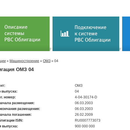
ции
»
Машиностроение
»
ОМЗ
» 04
гация ОМЗ 04
нт:
ОМЗ
 выпуска:
04
ег. номер:
4-04-30174-D
начала размещения:
06.03.2003
окончания размещения:
06.03.2003
начала погашения:
26.02.2009
лигации ISIN:
RU0007773073
 выпуска:
900 000 000