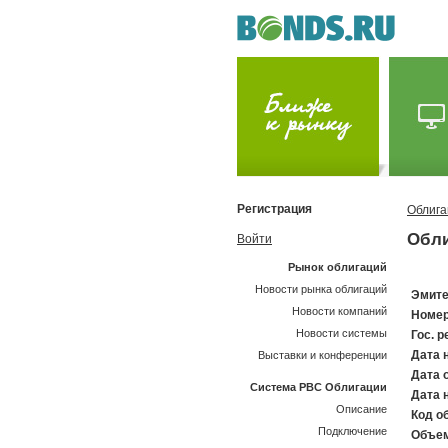
Регистрация
Облига
Обли
Войти
Рынок облигаций
Новости рынка облигаций
Эмите
Новости компаний
Номер
Новости системы
Гос. р
Дата 
Выставки и конференции
Дата 
Система РВС Облигации
Дата 
Описание
Код об
Подключение
Объем