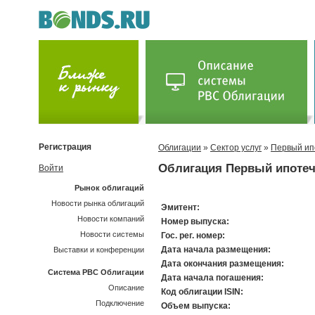
Регистрация
Облигации
»
Сектор услуг
»
Первый ип
Облигация Первый ипотеч
Войти
Рынок облигаций
Новости рынка облигаций
Эмитент:
Новости компаний
Номер выпуска:
Новости системы
Гос. рег. номер:
Дата начала размещения:
Выставки и конференции
Дата окончания размещения:
Система РВС Облигации
Дата начала погашения:
Описание
Код облигации ISIN:
Подключение
Объем выпуска: