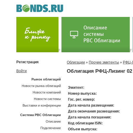
Регистрация
Облигации
»
Прочие эмитенты
»
РФЦ-
Облигация РФЦ-Лизинг 02
Войти
Рынок облигаций
Новости рынка облигаций
Эмитент:
Новости компаний
Номер выпуска:
Новости системы
Гос. рег. номер:
Дата начала размещения:
Выставки и конференции
Дата окончания размещения:
Система РВС Облигации
Дата начала погашения:
Описание
Код облигации ISIN:
Подключение
Объем выпуска: