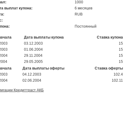
ал:
1000
та выплат купона:
6 месяцев
а:
RUB
с:
упона:
Постоянный
начала
Дата выплаты купона
Ставка купона
.2003
03.12.2003
15
.2003
01.06.2004
15
.2004
29.11.2004
15
2004
29.05.2005
15
начала
Дата выплаты оферты
Ставка оферты
.2003
04.12.2003
102.4
.2004
02.06.2004
102.11
лигации Кредиттраст АКБ