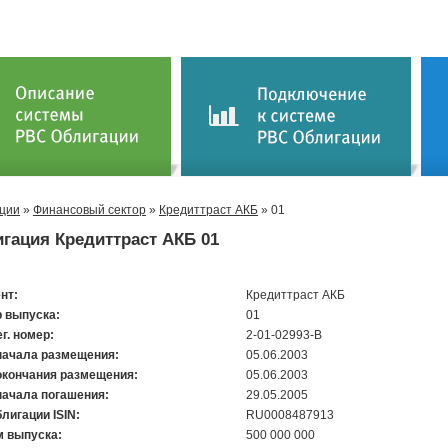
ции
»
Финансовый сектор
»
Кредиттраст АКБ
» 01
гация Кредиттраст АКБ 01
нт:
Кредиттраст АКБ
 выпуска:
01
ег. номер:
2-01-02993-B
начала размещения:
05.06.2003
окончания размещения:
05.06.2003
начала погашения:
29.05.2005
лигации ISIN:
RU0008487913
 выпуска:
500 000 000