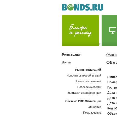
Регистрация
Облига
Обли
Войти
Рынок облигаций
Новости рынка облигаций
Эмите
Новости компаний
Номер
Новости системы
Гос. р
Дата 
Выставки и конференции
Дата 
Система РВС Облигации
Дата 
Описание
Код об
Подключение
Объем