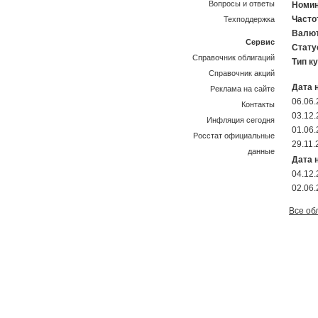
Вопросы и ответы
Номин
Часто
Техподдержка
Валют
Сервис
Стату
Справочник облигаций
Тип к
Справочник акций
Дата 
Реклама на сайте
06.06
Контакты
03.12
Инфляция сегодня
01.06
Росстат официальные
29.11.
данные
Дата 
04.12
02.06
Все об