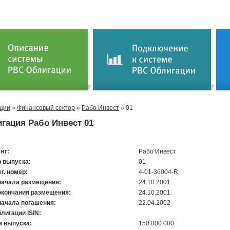
ции
»
Финансовый сектор
»
Рабо Инвест
» 01
гация Рабо Инвест 01
нт:
Рабо Инвест
 выпуска:
01
ег. номер:
4-01-36004-R
начала размещения:
24.10.2001
окончания размещения:
24.10.2001
начала погашения:
22.04.2002
лигации ISIN:
 выпуска:
150 000 000