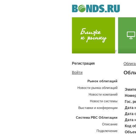
Регистрация
Облига
Обли
Войти
Рынок облигаций
Новости рынка облигаций
Эмите
Новости компаний
Номер
Новости системы
Гос. р
Дата 
Выставки и конференции
Дата 
Система РВС Облигации
Дата 
Описание
Код об
Подключение
Объем