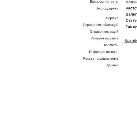
Вопросы и ответы
Номин
Часто
Техподдержка
Валют
Сервис
Стату
Справочник облигаций
Тип к
Справочник акций
Реклама на сайте
Все об
Контакты
Инфляция сегодня
Росстат официальные
данные