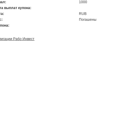
ал:
1000
та выплат купона:
а:
RUB
с:
Погашены
упона:
лигации Рабо Инвест