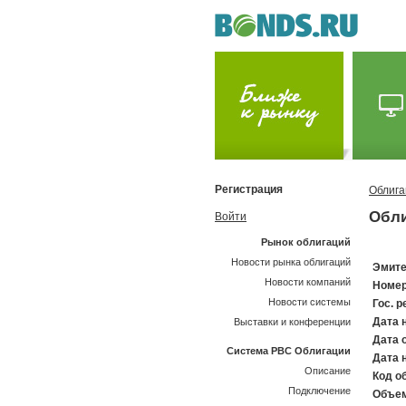
Регистрация
Облига
Обли
Войти
Рынок облигаций
Новости рынка облигаций
Эмите
Новости компаний
Номер
Новости системы
Гос. р
Дата 
Выставки и конференции
Дата 
Система РВС Облигации
Дата 
Описание
Код об
Подключение
Объем