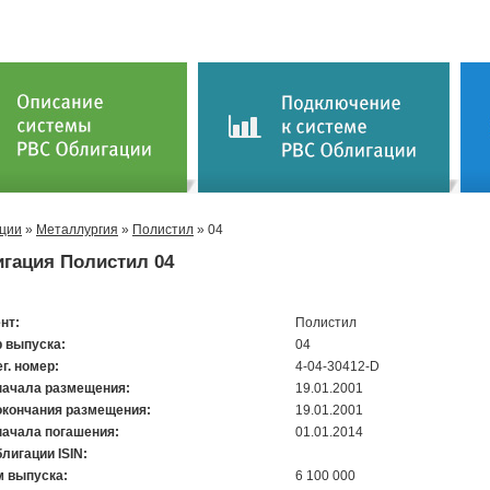
ции
»
Металлургия
»
Полистил
» 04
гация Полистил 04
нт:
Полистил
 выпуска:
04
ег. номер:
4-04-30412-D
начала размещения:
19.01.2001
окончания размещения:
19.01.2001
начала погашения:
01.01.2014
лигации ISIN:
 выпуска:
6 100 000