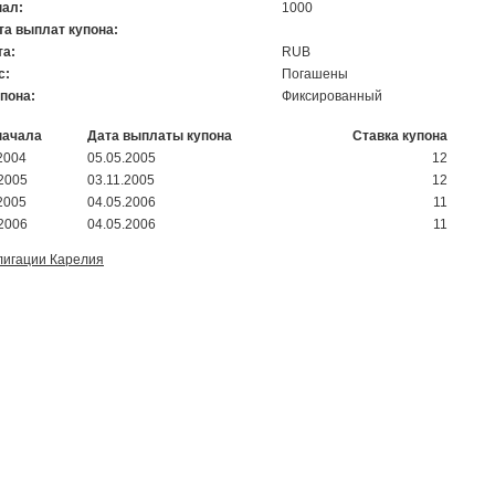
ал:
1000
та выплат купона:
а:
RUB
с:
Погашены
упона:
Фиксированный
начала
Дата выплаты купона
Ставка купона
2004
05.05.2005
12
.2005
03.11.2005
12
2005
04.05.2006
11
.2006
04.05.2006
11
лигации Карелия