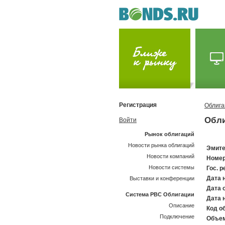
Регистрация
Облига
Обли
Войти
Рынок облигаций
Новости рынка облигаций
Эмите
Новости компаний
Номер
Новости системы
Гос. р
Дата 
Выставки и конференции
Дата 
Система РВС Облигации
Дата 
Описание
Код об
Подключение
Объем