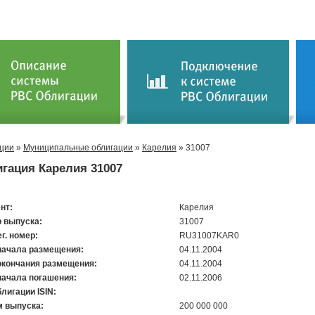
ции
»
Муниципальные облигации
»
Карелия
» 31007
гация Карелия 31007
нт:
Карелия
 выпуска:
31007
ег. номер:
RU31007KAR0
начала размещения:
04.11.2004
окончания размещения:
04.11.2004
начала погашения:
02.11.2006
лигации ISIN:
 выпуска:
200 000 000