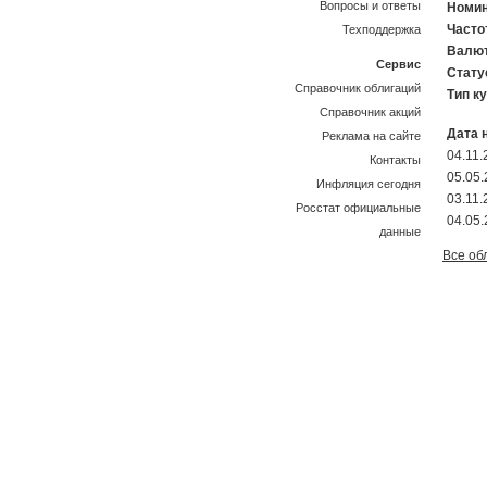
Вопросы и ответы
Номин
Часто
Техподдержка
Валют
Сервис
Стату
Справочник облигаций
Тип к
Справочник акций
Дата 
Реклама на сайте
04.11.
Контакты
05.05
Инфляция сегодня
03.11.
Росстат официальные
04.05
данные
Все об