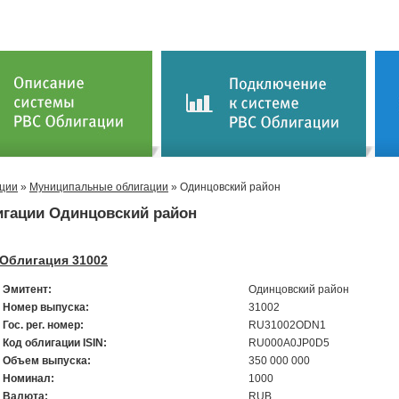
ции
»
Муниципальные облигации
» Одинцовский район
гации Одинцовский район
Облигация 31002
Эмитент:
Одинцовский район
Номер выпуска:
31002
Гос. рег. номер:
RU31002ODN1
Код облигации ISIN:
RU000A0JP0D5
Объем выпуска:
350 000 000
Номинал:
1000
Валюта:
RUB