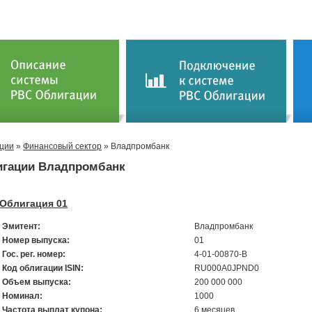
ции
»
Финансовый сектор
» Владпромбанк
гации Владпромбанк
Облигация 01
Эмитент:
Владпромбанк
Номер выпуска:
01
Гос. рег. номер:
4-01-00870-В
Код облигации ISIN:
RU000A0JPND0
Объем выпуска:
200 000 000
Номинал:
1000
Частота выплат купона:
6 месяцев