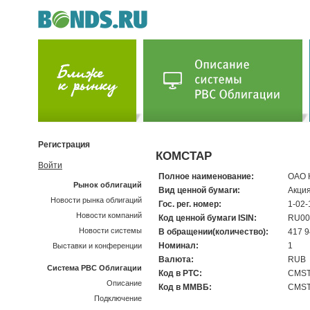
Регистрация
КОМСТАР
Войти
Полное наименование:
ОАО 
Рынок облигаций
Вид ценной бумаги:
Акци
Новости рынка облигаций
Гос. рег. номер:
1-02
Новости компаний
Код ценной бумаги ISIN:
RU00
Новости системы
В обращении(количество):
417 9
Номинал:
1
Выставки и конференции
Валюта:
RUB
Система РВС Облигации
Код в РТС:
CMS
Описание
Код в ММВБ:
CMS
Подключение