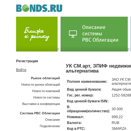
Регистрация
УК СМ.арт, ЗПИФ недвижи
Войти
альтернатива
Рынок облигаций
ЗАО УК СМ
Полное наименование:
альтернати
Новости рынка облигаций
Вид ценной бумаги:
Акция обы
Новости компаний
Гос. рег. номер:
1252-5828
Новости системы
Код ценной бумаги ISIN:
Выставки и конференции
В
30 000
обращении(количество):
Система РВС Облигации
Номинал:
999,22
Описание
Валюта:
RUB
Подключение
Код в РТС:
SMARZA