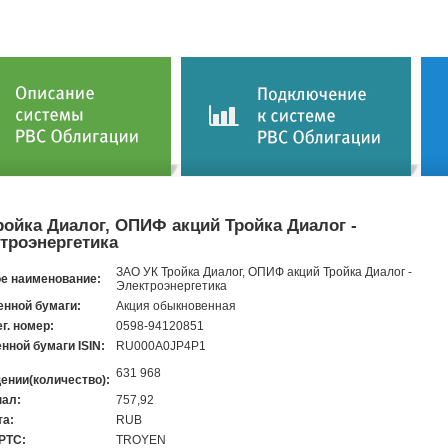
ройка Диалог, ОПИФ акций Тройка Диалог -
троэнергетика
ЗАО УК Тройка Диалог, ОПИФ акций Тройка Диалог -
е наименование:
Электроэнергетика
енной бумаги:
Акция обыкновенная
ег. номер:
0598-94120851
енной бумаги ISIN:
RU000A0JP4P1
631 968
ении(количество):
ал:
757,92
а:
RUB
 РТС:
TROYEN