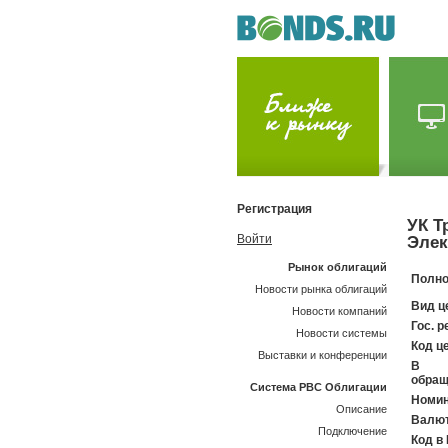
Регистрация
УК Т
Войти
Элек
Рынок облигаций
Полно
Новости рынка облигаций
Вид ц
Новости компаний
Гос. р
Новости системы
Код ц
Выставки и конференции
В
обращ
Система РВС Облигации
Номин
Описание
Валют
Подключение
Код в