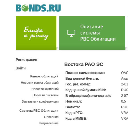
Регистрация
Востока РАО ЭС
Войти
Полное наименование:
ОАО
Рынок облигаций
Вид ценной бумаги:
Акц
Новости рынка облигаций
Гос. рег. номер:
2-0
Новости компаний
Код ценной бумаги ISIN:
RU0
Новости системы
В обращении(количество):
2 0
Номинал:
0,5
Выставки и конференции
Валюта:
RU
Система РВС Облигации
Код в РТС:
VR
Описание
Код в ММВБ:
VR
Подключение