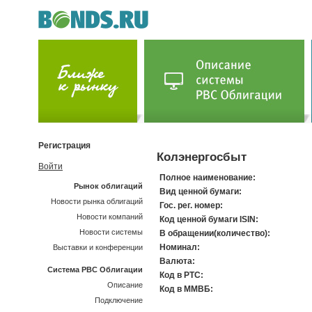
Регистрация
Колэнергосбыт
Войти
Полное наименование:
Рынок облигаций
Вид ценной бумаги:
Новости рынка облигаций
Гос. рег. номер:
Новости компаний
Код ценной бумаги ISIN:
Новости системы
В обращении(количество):
Номинал:
Выставки и конференции
Валюта:
Система РВС Облигации
Код в РТС:
Описание
Код в ММВБ:
Подключение