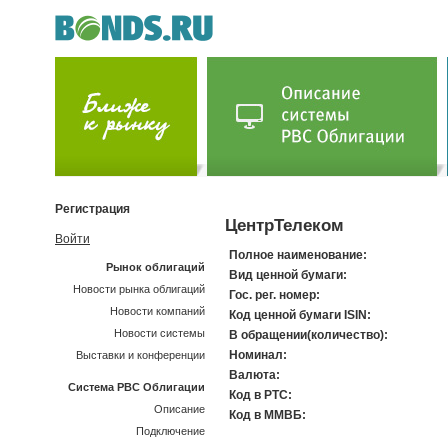
Регистрация
ЦентрТелеком
Войти
Полное наименование:
Рынок облигаций
Вид ценной бумаги:
Новости рынка облигаций
Гос. рег. номер:
Новости компаний
Код ценной бумаги ISIN:
Новости системы
В обращении(количество):
Номинал:
Выставки и конференции
Валюта:
Система РВС Облигации
Код в РТС:
Описание
Код в ММВБ:
Подключение