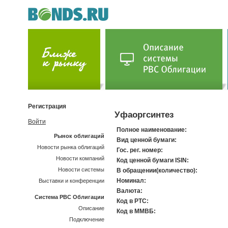
Регистрация
Уфаоргсинтез
Войти
Полное наименование:
Рынок облигаций
Вид ценной бумаги:
Новости рынка облигаций
Гос. рег. номер:
Новости компаний
Код ценной бумаги ISIN:
Новости системы
В обращении(количество):
Номинал:
Выставки и конференции
Валюта:
Система РВС Облигации
Код в РТС:
Описание
Код в ММВБ:
Подключение