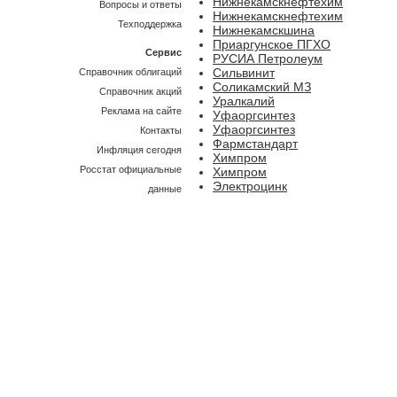
Нижнекамскнефтехим
Вопросы и ответы
Нижнекамскнефтехим
Техподдержка
Нижнекамскшина
Приаргунское ПГХО
Сервис
РУСИА Петролеум
Сильвинит
Справочник облигаций
Соликамский МЗ
Справочник акций
Уралкалий
Реклама на сайте
Уфаоргсинтез
Уфаоргсинтез
Контакты
Фармстандарт
Инфляция сегодня
Химпром
Росстат официальные
Химпром
Электроцинк
данные