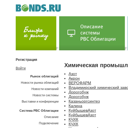
Регистрация
Химическая промышл
Войти
Азот
Рынок облигаций
Акрон
ВЕРОФАРМ
Новости рынка облигаций
Владимирский химический зав
Новости компаний
Дорогобуж
Новости системы
Дорогобуж
Казаньоргсинтез
Выставки и конференции
Калина
КуйбышевАзот
Система РВС Облигации
КуйбышевАзот
Описание
КЧХК
Подключение
КЧХК